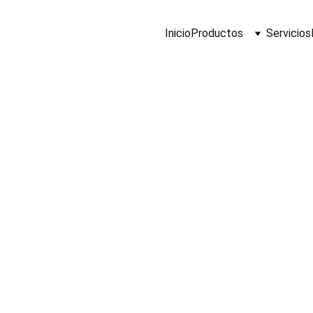
Inicio
Productos
Servicios
Monitor
Cianobac
Actuali