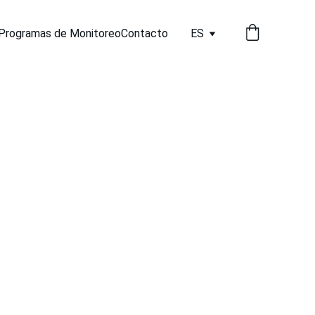
Programas de Monitoreo
Contacto
ES
eo de FAN y
terias -
zación Semanal